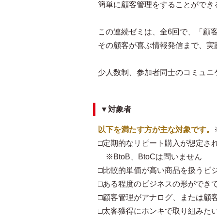
簡単に顧客管理をすることができ
この連続ゼミは、全6回で、「顧
その顧客が喜ぶ情報発信まで、実
少人数制、参加者同士のコミュニ
▼対象者
以下を満たす方が主な対象です。
□定期的なリピート購入が想定さ
※BtoB、BtoCは問いません
□比較的単価が高い商品を扱うビ
□ある程度のビジネスの形ができ
□顧客管理がアナログ、または顧
□太客獲得にホンキで取り組みた