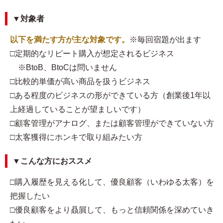
▼対象者
以下を満たす方が主な対象です。
※毎回宿題が出ます
□定期的なリピート購入が想定されるビジネス
※BtoB、BtoCは問いません
□比較的単価が高い商品を扱うビジネス
□ある程度のビジネスの形ができている方（創業後1年以
上経過していることが望ましいです）
□顧客管理がアナログ、または顧客管理ができていない方
□太客獲得にホンキで取り組みたい方
▼こんな方におススメ
□購入履歴を見える化して、優良顧客（いわゆる太客）を
把握したい
□優良顧客をより贔屓して、もっと信頼関係を深めていき