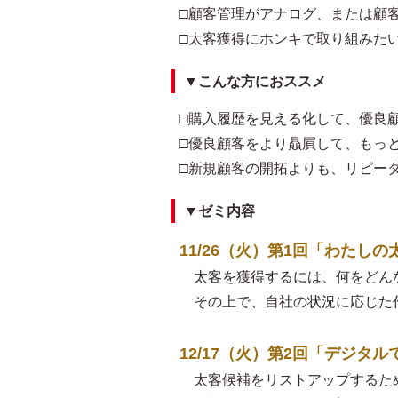
□顧客管理がアナログ、または顧
□太客獲得にホンキで取り組みた
▼こんな方におススメ
□購入履歴を見える化して、優良
□優良顧客をより贔屓して、もっ
□新規顧客の開拓よりも、リピー
▼ゼミ内容
11/26（火）第1回「わた
太客を獲得するには、何をどん
その上で、自社の状況に応じた
12/17（火）第2回「デジタ
太客候補をリストアップするた