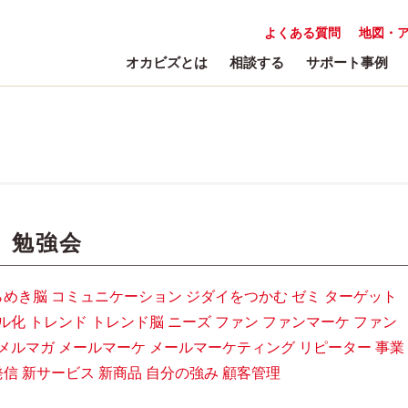
よくある質問
地図・
オカビズとは
相談する
サポート事例
:
勉強会
らめき脳
コミュニケーション
ジダイをつかむ
ゼミ
ターゲット
ル化
トレンド
トレンド脳
ニーズ
ファン
ファンマーケ
ファン
メルマガ
メールマーケ
メールマーケティング
リピーター
事業
発信
新サービス
新商品
自分の強み
顧客管理