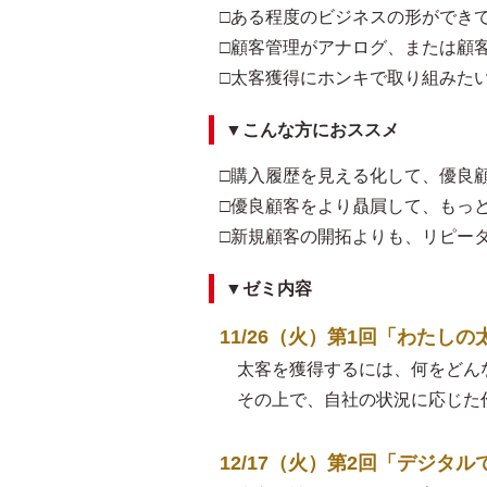
□ある程度のビジネスの形ができ
□顧客管理がアナログ、または顧
□太客獲得にホンキで取り組みた
▼こんな方におススメ
□購入履歴を見える化して、優良
□優良顧客をより贔屓して、もっ
□新規顧客の開拓よりも、リピー
▼ゼミ内容
11/26（火）第1回「わた
太客を獲得するには、何をどん
その上で、自社の状況に応じた
12/17（火）第2回「デジタ