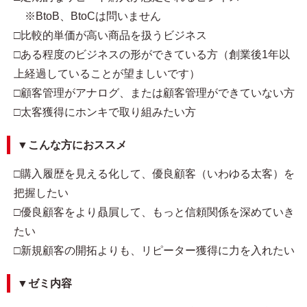
※BtoB、BtoCは問いません
□比較的単価が高い商品を扱うビジネス
□ある程度のビジネスの形ができている方（創業後1年以
上経過していることが望ましいです）
□顧客管理がアナログ、または顧客管理ができていない方
□太客獲得にホンキで取り組みたい方
▼こんな方におススメ
□購入履歴を見える化して、優良顧客（いわゆる太客）を
把握したい
□優良顧客をより贔屓して、もっと信頼関係を深めていき
たい
□新規顧客の開拓よりも、リピーター獲得に力を入れたい
▼ゼミ内容