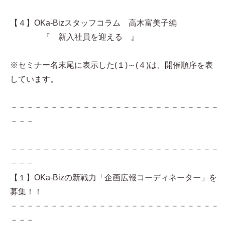
【４】OKa-Bizスタッフコラム 高木富美子編
『 新入社員を迎える 』
※セミナー名末尾に表示した(１)～(４)は、開催順序を表
しています。
－－－－－－－－－－－－－－－－－－－－－－－－－－
－－－
－－－－－－－－－－－－－－－－－－－－－－－－－－
－－－
【１】OKa-Bizの新戦力「企画広報コーディネーター」を
募集！！
－－－－－－－－－－－－－－－－－－－－－－－－－－
－－－