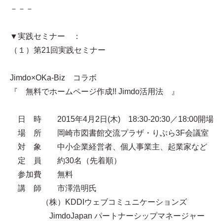
－－－
▼実践セミナー ：
（１）第21回実践セミナー
Jimdo×OKa-Biz コラボ
『 無料でホームページ作成!! Jimdo活用法 』
日 時 2015年4月2日(木) 18:30-20:30／18:00開場
場 所 岡崎市図書館交流プラザ・りぶら3F会議室
対 象 中小企業経営者、個人事業主、起業家など
定 員 約30名（先着順）
参加費 無料
講 師 市澤浩明氏
（株）KDDIウェブコミュニケーションズ
JimdoJapan パートナーシップマネージャー