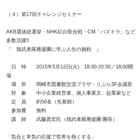
（４）第17回チャレンジセミナー
AKB選抜総選挙・NHK紅白歌合戦・CM「パズドラ」など
多数活躍!!
『 我武者羅應援團に学ぶ人生の挑戦 』
日 時 2015年5月12日(火) 18:30-20:30／18:00開
場
場 所 岡崎市図書館交流プラザ・りぶら3F会議室
対 象 中小企業経営者、個人事業主、起業家など
定 員 約50名（先着順）
参加費 無料
講 師 武藤貴宏氏（我武者羅應援團 團長）
「気合と本気の応援で世界を熱くする」