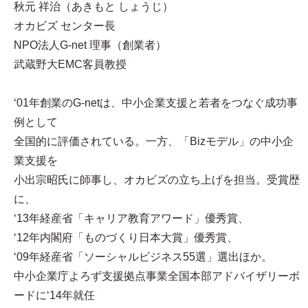
秋元 祥治（あきもと しょうじ）
オカビズ センター長
NPO法人G-net 理事（創業者）
武蔵野大EMC客員教授
‘01年創業のG-netは、中小企業支援と若者をつなぐ成功事
例として
全国的に評価されている。一方、「Bizモデル」の中小企
業支援を
小出宗昭氏に師事し、オカビズの立ち上げを担当。受賞歴
に、
‘13年経産省「キャリア教育アワード」優秀賞、
‘12年内閣府「ものづくり日本大賞」優秀賞、
‘09年経産省「ソーシャルビジネス55選」選出ほか。
中小企業庁よろず支援拠点事業全国本部アドバイザリーボ
ードに‘14年就任