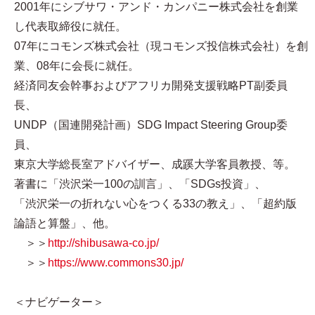
2001年にシブサワ・アンド・カンパニー株式会社を創業
し代表取締役に就任。
07年にコモンズ株式会社（現コモンズ投信株式会社）を創
業、08年に会長に就任。
経済同友会幹事およびアフリカ開発支援戦略PT副委員
長、
UNDP（国連開発計画）SDG Impact Steering Group委
員、
東京大学総長室アドバイザー、成蹊大学客員教授、等。
著書に「渋沢栄一100の訓言」、「SDGs投資」、
「渋沢栄一の折れない心をつくる33の教え」、「超約版
論語と算盤」、他。
＞＞
http://shibusawa-co.jp/
＞＞
https://www.commons30.jp/
＜ナビゲーター＞