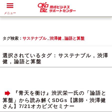
メニュー
タグ検索：
サステナブル
,
渋澤健
,
論語と算盤
選択されているタグ :
サステナブル
,
渋澤
健
,
論語と算盤
『青天を衝け』渋沢栄一氏の「論語と
算盤」から読み解くSDGs【講師・渋澤健
さん】7/21オカビズセミナー