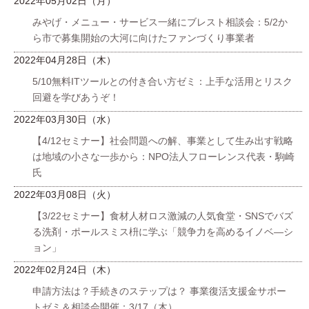
2022年05月02日（月）
みやげ・メニュー・サービス一緒にブレスト相談会：5/2か
ら市で募集開始の大河に向けたファンづくり事業者
2022年04月28日（木）
5/10無料ITツールとの付き合い方ゼミ：上手な活用とリスク
回避を学びあうぞ！
2022年03月30日（水）
【4/12セミナー】社会問題への解、事業として生み出す戦略
は地域の小さな一歩から：NPO法人フローレンス代表・駒崎
氏
2022年03月08日（火）
【3/22セミナー】食材人材ロス激減の人気食堂・SNSでバズ
る洗剤・ポールスミス枡に学ぶ「競争力を高めるイノベ―シ
ョン」
2022年02月24日（木）
申請方法は？手続きのステップは？ 事業復活支援金サポー
トゼミ＆相談会開催：3/17（木）