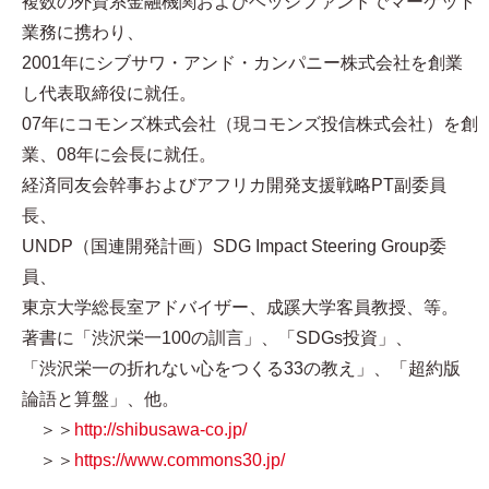
複数の外資系金融機関およびヘッジファンドでマーケット
業務に携わり、
2001年にシブサワ・アンド・カンパニー株式会社を創業
し代表取締役に就任。
07年にコモンズ株式会社（現コモンズ投信株式会社）を創
業、08年に会長に就任。
経済同友会幹事およびアフリカ開発支援戦略PT副委員
長、
UNDP（国連開発計画）SDG Impact Steering Group委
員、
東京大学総長室アドバイザー、成蹊大学客員教授、等。
著書に「渋沢栄一100の訓言」、「SDGs投資」、
「渋沢栄一の折れない心をつくる33の教え」、「超約版
論語と算盤」、他。
＞＞
http://shibusawa-co.jp/
＞＞
https://www.commons30.jp/