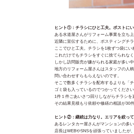
ヒント①：チラシにひと工夫。ポストにい
ある水道屋さんがリフォーム事業を立ち上
近隣に宣伝するために、ポスティングチラ
ここでひと工夫。チラシを1枚ずつ袋にい
これだけでもチラシをすぐに捨てられなく
しかし訪問販売が嫌がられる家庭が多い中
地方のリフォーム屋さんはスタッフの人柄
問い合わせすらもらえないのです。
そこで数多くチラシを配布するよりも「チ
ゴミ袋も入っているのでつかってください
1件１件ごあいさつ回りしながらチラシを
その結果見積もり依頼や修繕の相談が30
ヒント②：継続は力なり。エリアを絞って
あるレンタカー屋さんがマンションの多い
店長はWEBやSNSを頑張っていました