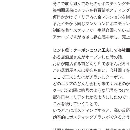
そこで取り組んでみたのがポスティングチ
毎朝開店前にチラシを数百部ポスティング
何日かかけてエリア内の全マンションを回
またイチから同じマンションにポスティン
制服を着たスタッフが一生懸命回っている
アナログですが地域に存在感を示し、売上
ヒント③：クーポンにひと工夫して会社回
ある居酒屋さんがオープンした時の話。
お店が開店する前どんな店できるんだろう
この居酒屋さんは宴会を狙い、会社回りを
ここで工夫したのがチラシにクーポン。
どのエリアのどんな会社が来てくれるのか
クーポンの隅に暗号のような記号をつけて
配布日やエリアをわかるようにしたのです
これを続けていくことで、
いつどこにポスティングすると、高い反応
効率的にポスティングチラシができるよう