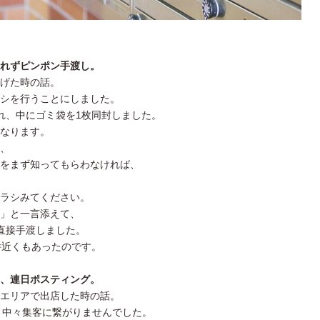
れずピンポン手渡し。
げた時の話。
シを行うことにしました。
れ、中にゴミ袋を1枚同封しました。
なります。
、
をまず知ってもらわなければ、
ラシみてください。
」と一言添えて、
直接手渡しました。
件近くもあったのです。
、連日ポスティング。
エリアで出店した時の話。
が、中々集客に繋がりませんでした。