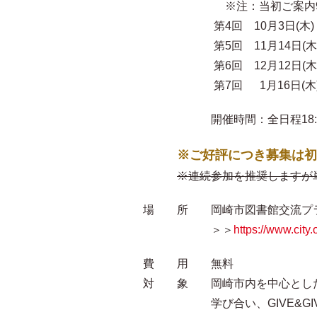
※注：当初ご案内9/5(木
第4回 10月3日(木)
第5回 11月14日(木
第6回 12月12日(木
第7回 1月16日(木
開催時間：全日程18:00-19
※ご好評につき募集は初
※連続参加を推奨しますが
場 所 岡崎市図書館交流プラザ
＞＞
https://www.city
費 用 無料
対 象 岡崎市内を中心とした
学び合い、GIVE&GIVE