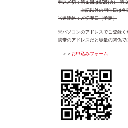
申込〆切：第１回は6/25(火)、第３回
上記以外の開催日は各回
当選連絡：〆切翌日（予定）
※パソコンのアドレスでご登録く
携帯のアドレスだと容量の関係で
＞＞
お申込みフォーム