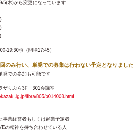
)から変更になっています
)
)
)
:30頃（開場17:45）
回のみ行い、単発での募集は行わない予定となりまし
単発での参加も可能です
りぶら3F 301会議室
.okazaki.lg.jp/libra/805/p014008.html
事業経営者もしくは起業予定者
の精神を持ち合わせている人