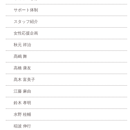
サポート体制
スタッフ紹介
女性応援企画
秋元 祥治
髙嶋 舞
高橋 康友
髙木 富美子
江藤 麻由
鈴木 孝明
水野 桂輔
稲波 伸行