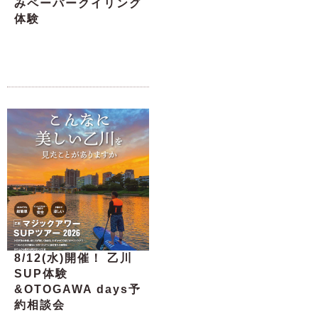
みペーパークイリング
体験
8/12(水)開催！ 乙川
SUP体験
&OTOGAWA days予
約相談会