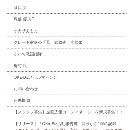
瀧口 力
堀部 優規子
オカザえもん
グレート家康公「葵」武将隊 小松姫
あいち戦国姫隊
梅村 良
OKa-Bizメールマガジン
お問い合わせ
連携機関
【スタッフ募集】企画広報コーディネーターを新規募集！！
【リリース】「OKa-Biz活動報告書 開設から1年の記録