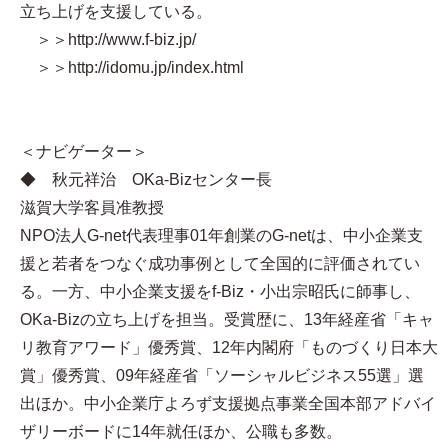
立ち上げを支援している。
＞＞http://www.f-biz.jp/
＞＞http://idomu.jp/index.html
＜ナビゲーター＞
◆ 秋元祥治 OKa-Bizセンター長
滋賀大学客員准教授
NPO法人G-net代表理事 01年創業のG-netは、中小企業支
援と若者をつなぐ成功事例として全国的に評価されてい
る。一方、中小企業支援をf-Biz・小出宗昭氏に師事し、
OKa-Bizの立ち上げを担当。受賞歴に、13年経産省「キャ
リ教育アワード」優秀賞、12年内閣府「ものづくり日本大
賞」優秀賞、09年経産省「ソーシャルビジネス55選」選
出ほか。中小企業庁よろず支援拠点事業全国本部アドバイ
ザリーボードに14年就任ほか、公職も多数。