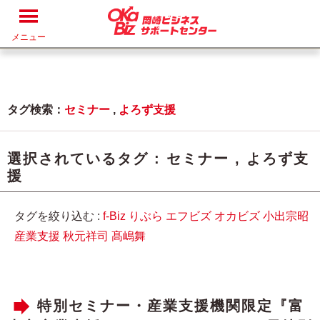
メニュー
タグ検索：
セミナー
,
よろず支援
選択されているタグ :
セミナー
,
よろず支
援
タグを絞り込む :
f-Biz
りぶら
エフビズ
オカビズ
小出宗昭
産業支援
秋元祥司
髙嶋舞
特別セミナー・産業支援機関限定『富