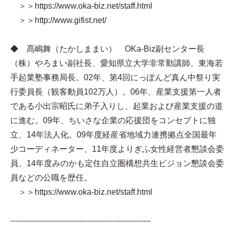
＞＞https://www.oka-biz.net/staff.html
＞＞http://www.gifist.net/
◆ 髙嶋舞（たかしままい） OKa-Biz副センター長
（株）やろまい副社長、愛知県立大学非常勤講師、東海若
手起業塾事務局長。02年、第4回にっぽんど真ん中祭り実
行委員長（観客動員102万人）。06年、産業支援第一人者
である小出宗昭氏に弟子入りし、起業および産業支援の道
に進む。09年、ちいさな企業の応援団をコンセプトに独
立、14年法人化。09年度経産省地域力連携拠点全国最年
少コーディネーター、11年度よりぎふ女性経営者懇談会委
員、14年度みのかも定住自立圏構想共生ビジョン懇談会委
員などの公職を歴任。
＞＞https://www.oka-biz.net/staff.html
-------------------------------------------------------