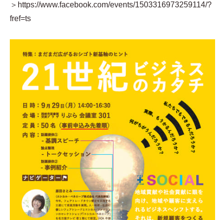
＞https://www.facebook.com/events/1503316973259114/?
fref=ts