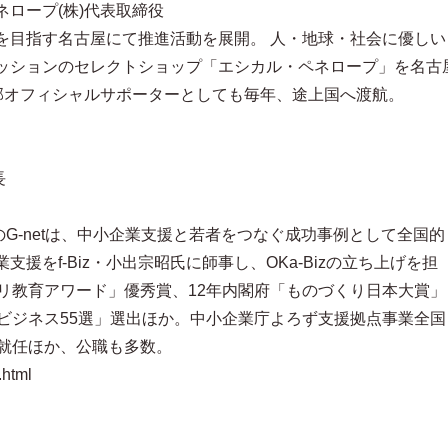
ロープ(株)代表取締役
を目指す名古屋にて推進活動を展開。 人・地球・社会に優しい
ッションのセレクトショップ「エシカル・ペネロープ」を名古
 中部オフィシャルサポーターとしても毎年、途上国へ渡航。
長
創業のG-netは、中小企業支援と若者をつなぐ成功事例として全国的
援をf-Biz・小出宗昭氏に師事し、OKa-Bizの立ち上げを担
ャリ教育アワード」優秀賞、12年内閣府「ものづくり日本大賞」
ルビジネス55選」選出ほか。中小企業庁よろず支援拠点事業全国
年就任ほか、公職も多数。
.html