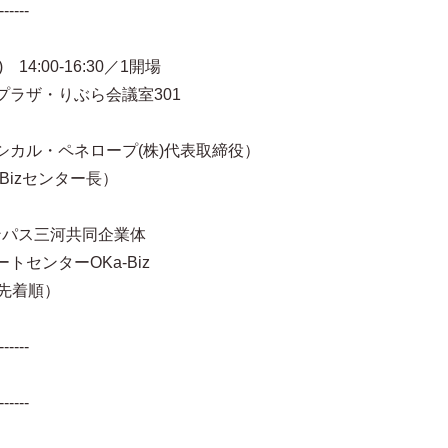
------
4:00-16:30／1開場
ザ・りぶら会議室301
ル・ペネロープ(株)代表取締役）
zセンター長）
パス三河共同企業体
ンターOKa-Biz
先着順）
------
------