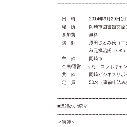
-------------------------------------------------
日 時 2014年9月29日(月) 1
場 所 岡崎市図書館交流プラ
参加費 無料
講 師 原田さとみ氏（エシカ
秋元祥治氏（OKa-Bi
主 催 岡崎市
企画/運営 りた、コラボキャン
共 催 岡崎ビジネスサポートセ
定 員 50名（事前申込み
-------------------------------------------------
■講師のご紹介
-------------------------------------------------
＜講師＞