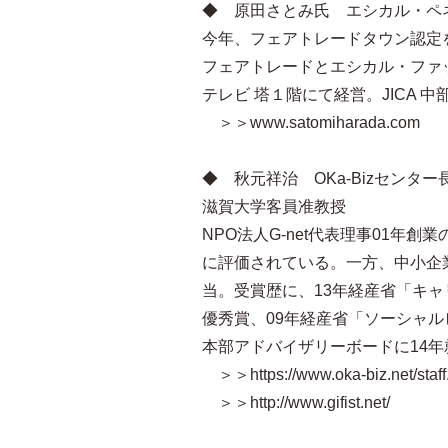
◆ 原田さとみ氏 エシカル・ペネ
今年、フェアトレードタウン認定
フェアトレードとエシカル・ファ
テレビ 塔１階にて経営。JICA
＞＞www.satomiharada.com
◆ 秋元祥治 OKa-Bizセンター
滋賀大学客員准教授
NPO法人G-net代表理事 01年
に評価されている。一方、中小企業支
当。受賞歴に、13年経産省「キ
優秀賞、09年経産省「ソーシャ
本部アドバイザリーボードに14
＞＞https://www.oka-biz.net/staff
＞＞http://www.gifist.net/