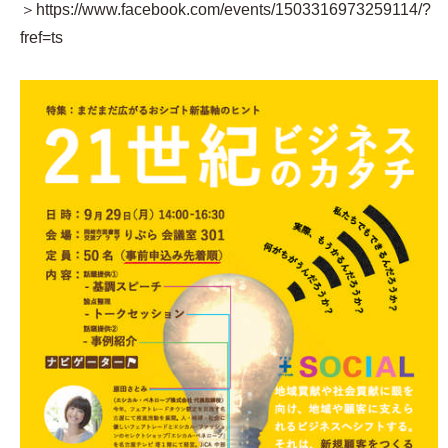
＞https://www.facebook.com/events/1503316973259114/?
fref=ts