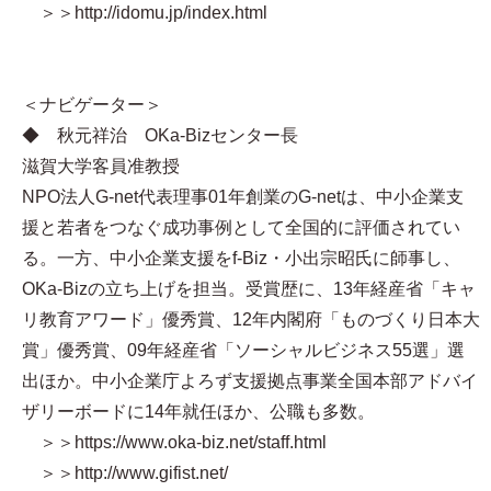
＞＞http://idomu.jp/index.html
＜ナビゲーター＞
◆ 秋元祥治 OKa-Bizセンター長
滋賀大学客員准教授
NPO法人G-net代表理事 01年創業のG-netは、中小企業支
援と若者をつなぐ成功事例として全国的に評価されてい
る。一方、中小企業支援をf-Biz・小出宗昭氏に師事し、
OKa-Bizの立ち上げを担当。受賞歴に、13年経産省「キャ
リ教育アワード」優秀賞、12年内閣府「ものづくり日本大
賞」優秀賞、09年経産省「ソーシャルビジネス55選」選
出ほか。中小企業庁よろず支援拠点事業全国本部アドバイ
ザリーボードに14年就任ほか、公職も多数。
＞＞https://www.oka-biz.net/staff.html
＞＞http://www.gifist.net/