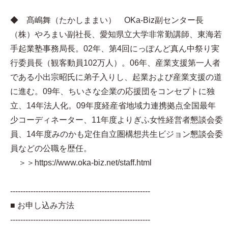
◆ 髙嶋舞（たかしままい） OKa-Biz副センター長
（株）やろまい副社長、愛知県立大学非常勤講師、東海若
手起業塾事務局長。02年、第4回にっぽんど真ん中祭り実
行委員長（観客動員102万人）。06年、産業支援第一人者
である小出宗昭氏に弟子入りし、起業および産業支援の道
に進む。09年、ちいさな企業の応援団をコンセプトに独
立、14年法人化。09年度経産省地域力連携拠点全国最年
少コーディネーター、11年度よりぎふ女性経営者懇談会委
員、14年度みのかも定住自立圏構想共生ビジョン懇談会委
員などの公職を歴任。
＞＞https://www.oka-biz.net/staff.html
-------------------------------------------------------
■ お申し込み方法
-------------------------------------------------------