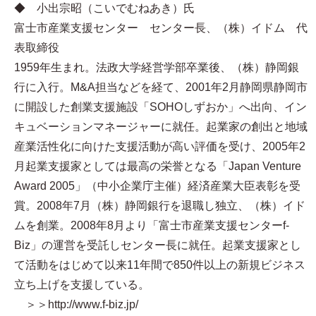
◆ 小出宗昭（こいでむねあき）氏
富士市産業支援センター センター長、（株）イドム 代
表取締役
1959年生まれ。法政大学経営学部卒業後、（株）静岡銀
行に入行。M&A担当などを経て、2001年2月静岡県静岡市
に開設した創業支援施設「SOHOしずおか」へ出向、イン
キュベーションマネージャーに就任。起業家の創出と地域
産業活性化に向けた支援活動が高い評価を受け、2005年2
月起業支援家としては最高の栄誉となる「Japan Venture
Award 2005」（中小企業庁主催）経済産業大臣表彰を受
賞。2008年7月（株）静岡銀行を退職し独立、（株）イド
ムを創業。2008年8月より「富士市産業支援センターf-
Biz」の運営を受託しセンター長に就任。起業支援家とし
て活動をはじめて以来11年間で850件以上の新規ビジネス
立ち上げを支援している。
＞＞http://www.f-biz.jp/