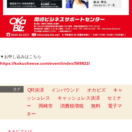
▼お申し込みはこちら
https://kokucheese.com/event/index/569822/
タグ
QR決済
インバウンド
オカビズ
キャ
ッシュレス
キャッシュレス決済
セミナ
ー
岡崎市
消費税増税
無料
電子マ
ネー
オカビズとは