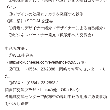
②地域企業として「未来」へ進むための新ロゴマークデ
ザイン
③デザインの効果とチカラを発揮する鉄則
《第二部》+SOCIAL交流会
①身近なデザイナー紹介（デザイナーによる自己紹介）
②ビジネスパートナー発見（歓談形式の交流会）
申込み方法：
①WEB申込み
（http://kokucheese.com/event/index/265374/）
②TEL：（0564）23-2888（岡崎まち育てセンター・り
た）
③FAX：（0564）23-2898 /
図書館交流プラザ・Libraの他、OKa-Bizや
各地域交流センターで配布中の専用申込み用紙に必要事項
を記入し送信