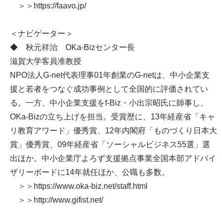
＞＞https://faavo.jp/
＜ナビゲーター＞
◆ 秋元祥治 OKa-Bizセンター長
滋賀大学客員准教授
NPO法人G-net代表理事01年創業のG-netは、中小企業支
援と若者をつなぐ成功事例として全国的に評価されてい
る。一方、中小企業支援をf-Biz・小出宗昭氏に師事し、
OKa-Bizの立ち上げを担当。受賞歴に、13年経産省「キャ
リ教育アワード」優秀賞、12年内閣府「ものづくり日本大
賞」優秀賞、09年経産省「ソーシャルビジネス55選」選
出ほか。中小企業庁よろず支援拠点事業全国本部アドバイ
ザリーボードに14年就任ほか、公職も多数。
＞＞https://www.oka-biz.net/staff.html
＞＞http://www.gifist.net/