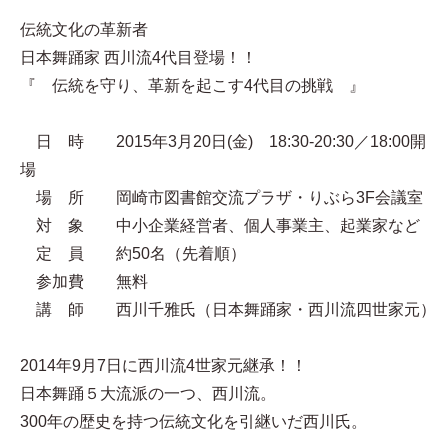
伝統文化の革新者
日本舞踊家 西川流4代目登場！！
『 伝統を守り、革新を起こす4代目の挑戦 』
日 時 2015年3月20日(金) 18:30-20:30／18:00開
場
場 所 岡崎市図書館交流プラザ・りぶら3F会議室
対 象 中小企業経営者、個人事業主、起業家など
定 員 約50名（先着順）
参加費 無料
講 師 西川千雅氏（日本舞踊家・西川流四世家元）
2014年9月7日に西川流4世家元継承！！
日本舞踊５大流派の一つ、西川流。
300年の歴史を持つ伝統文化を引継いだ西川氏。