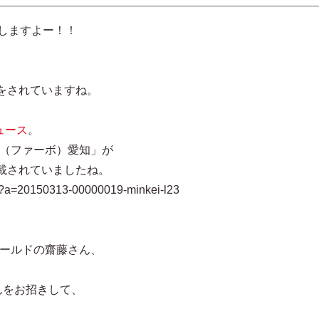
催しますよー！！
。
をされていますね。
ニュース
。
O（ファーボ）愛知」が
載されていましたね。
hl?a=20150313-00000019-minkei-l23
ィールドの齋藤さん、
んをお招きして、