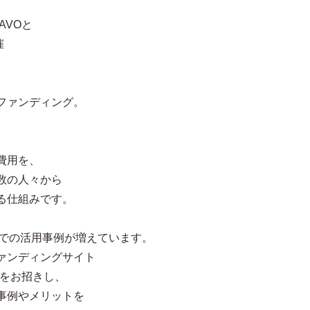
AVOと
催
、
ファンディング。
費用を、
数の人々から
る仕組みです。
界での活用事例が増えています。
ァンディングサイト
氏をお招きし、
事例やメリットを