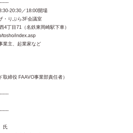
------
0-20:30／18:00開場
・りぶら3F会議室
丁目71（名鉄東岡崎駅下車）
jp/tosho/index.asp
事業主、起業家など
役 FAAVO事業部責任者）
------
------
）氏