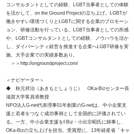
コンサルタントとしての経験、LGBT当事者としての体験
を活かして、on the Ground Projectの立ち上げ。LGBTが
働きやすい環境づくりとLGBTに関する企業のプロモーシ
ョン、研修活動を行っている。LGBT当事者としての所感
や、LGBTコンサルタントとしての経験、ノウハウを活か
し、ダイバーシティ経営を推進する企業へLGBT研修を実
施。大手企業での実績多数あり。
＞＞http://ongroundproject.com/
＜ナビゲーター＞
◆ 秋元祥治（あきもとしょうじ） OKa-Bizセンター長
滋賀大学客員准教授
NPO法人G-net代表理事01年創業のG-netは、中小企業支
援と若者をつなぐ成功事例として全国的に評価されてい
る。一方、中小企業支援をf-Biz・小出宗昭氏に師事し、
OKa-Bizの立ち上げを担当。受賞歴に、13年経産省「キャ