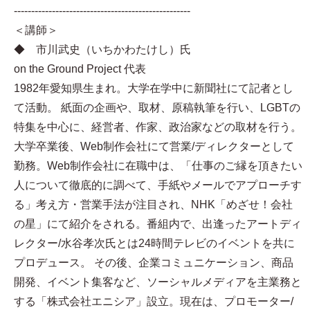
---------------------------------------------------
＜講師＞
◆ 市川武史（いちかわたけし）氏
on the Ground Project 代表
1982年愛知県生まれ。大学在学中に新聞社にて記者とし
て活動。 紙面の企画や、取材、原稿執筆を行い、LGBTの
特集を中心に、経営者、作家、政治家などの取材を行う。
大学卒業後、Web制作会社にて営業/ディレクターとして
勤務。Web制作会社に在職中は、「仕事のご縁を頂きたい
人について徹底的に調べて、手紙やメールでアプローチす
る」考え方・営業手法が注目され、NHK「めざせ！会社
の星」にて紹介をされる。番組内で、出逢ったアートディ
レクター/水谷孝次氏とは24時間テレビのイベントを共に
プロデュース。 その後、企業コミュニケーション、商品
開発、イベント集客など、ソーシャルメディアを主業務と
する「株式会社エニシア」設立。現在は、プロモーター/