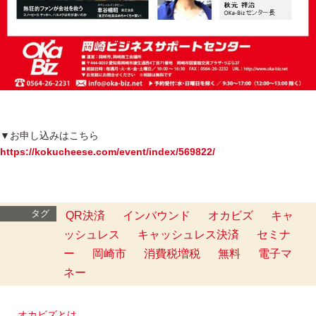
▼お申し込みはこちら
https://kokucheese.com/event/index/569822/
タグ
QR決済
インバウンド
オカビズ
キャ
ッシュレス
キャッシュレス決済
セミナ
ー
岡崎市
消費税増税
無料
電子マ
ネー
オカビズとは