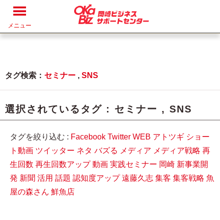
メニュー
タグ検索：
セミナー
,
SNS
選択されているタグ :
セミナー
,
SNS
タグを絞り込む :
Facebook
Twitter
WEB
アトツギ
ショー
ト動画
ツイッター
ネタ
バズる
メディア
メディア戦略
再
生回数
再生回数アップ
動画
実践セミナー
岡崎
新事業開
発
新聞
活用
話題
認知度アップ
遠藤久志
集客
集客戦略
魚
屋の森さん
鮮魚店