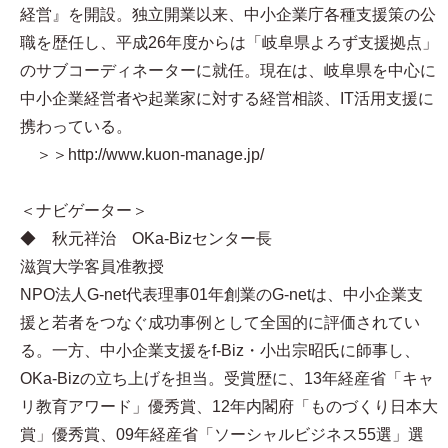
経営』を開設。独立開業以来、中小企業庁各種支援策の公
職を歴任し、平成26年度からは「岐阜県よろず支援拠点」
のサブコーディネーターに就任。現在は、岐阜県を中心に
中小企業経営者や起業家に対する経営相談、IT活用支援に
携わっている。
＞＞http://www.kuon-manage.jp/
＜ナビゲーター＞
◆ 秋元祥治 OKa-Bizセンター長
滋賀大学客員准教授
NPO法人G-net代表理事 01年創業のG-netは、中小企業支
援と若者をつなぐ成功事例として全国的に評価されてい
る。一方、中小企業支援をf-Biz・小出宗昭氏に師事し、
OKa-Bizの立ち上げを担当。受賞歴に、13年経産省「キャ
リ教育アワード」優秀賞、12年内閣府「ものづくり日本大
賞」優秀賞、09年経産省「ソーシャルビジネス55選」選