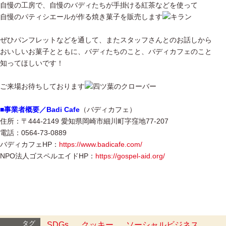
自慢の工房で、自慢のバディたちが手掛ける紅茶などを使って
自慢のパティシエールが作る焼き菓子を販売します
ぜひパンフレットなどを通して、またスタッフさんとのお話しから
おいしいお菓子とともに、バディたちのこと、バディカフェのこと
知ってほしいです！
ご来場お待ちしております
■事業者概要／Badi Cafe
（バディカフェ）
住所：〒444-2149 愛知県岡崎市細川町字窪地77-207
電話：0564-73-0889
バディカフェHP：
https://www.badicafe.com/
NPO法人ゴスペルエイドHP：
https://gospel-aid.org/
タグ
SDGs
クッキー
ソーシャルビジネス