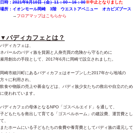
日時：
2021年9月10日（金）11：00～16：00
※中止となりました
場所：イオンモール岡崎 3階 ウエストアベニュー オカビズブース
→
フロアマップはこちらから
▼バディカフェとは？
バディカフェは、
ネパールのバディ族を貧困と人身売買の危険から守るために
雇用創出の手段として、2017年6月に岡崎で設立されました。
岡崎市細川町にあるバディカフェはオープンした2017年から地域の
方々に利用され、
飲食や物販の売上や募金などは、バディ族少女たちの救出や自立のため
に使われています。
バディカフェの母体となるNPO「ゴスペルエイド」を通して、
子どもたちを救出して育てる「ゴスペルホーム」の建設費、運営費とし
て、
またホームにいる子どもたちの食費や養育費としてバディ族の還元して