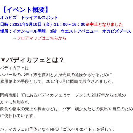
【イベント概要】
オカビズ トライアルスポット
日時：
2021年9月10日（金）11：00～16：00
※中止となりました
場所：イオンモール岡崎 3階 ウエストアベニュー オカビズブース
→
フロアマップはこちらから
▼バディカフェとは？
バディカフェは、
ネパールのバディ族を貧困と人身売買の危険から守るために
雇用創出の手段として、2017年6月に岡崎で設立されました。
岡崎市細川町にあるバディカフェはオープンした2017年から地域の
方々に利用され、
飲食や物販の売上や募金などは、バディ族少女たちの救出や自立のため
に使われています。
バディカフェの母体となるNPO「ゴスペルエイド」を通して、