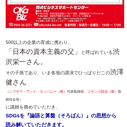
500以上の企業の育成に携わり、
「日本の資本主義の父」
渋
と呼ばれている
沢栄一さん。
渋澤
その子孫であり、いま各地の講演でひっぱりだこの
健さん
（
シブサワ・アンド・カンパニー（株）
代表取締役、
コモンズ投信（株）
取
締役会長）
に講師を務めていただき、
SDGsを『論語と算盤（そろばん）』の思想から
読み解いていただきます。