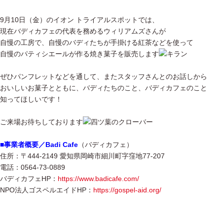
9月10日（金）のイオン トライアルスポットでは、
現在バディカフェの代表を務めるウィリアムズさんが
自慢の工房で、自慢のバディたちが手掛ける紅茶などを使って
自慢のパティシエールが作る焼き菓子を販売します
ぜひパンフレットなどを通して、またスタッフさんとのお話しから
おいしいお菓子とともに、バディたちのこと、バディカフェのこと
知ってほしいです！
ご来場お待ちしております
■事業者概要／Badi Cafe
（バディカフェ）
住所：〒444-2149 愛知県岡崎市細川町字窪地77-207
電話：0564-73-0889
バディカフェHP：
https://www.badicafe.com/
NPO法人ゴスペルエイドHP：
https://gospel-aid.org/