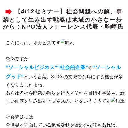
【4/12セミナー】社会問題への解、事
業として生み出す戦略は地域の小さな一歩
から：NPO法人フローレンス代表・駒崎氏
こんにちは、オカビズです
突然ですが
“ソーシャルビジネス”“社会的企業”
“ソーシャル
や
グッド”
という言葉、SDGsの文脈でも耳にする機会が多
くなりましたよね。
あらゆる社会問題の解決を行う／それを目指す事業や、新
しい価値を生み出すビジネスのこと
をいうそうです
社会問題には
全世界が直面している気候変動や資源の枯渇もあれば、