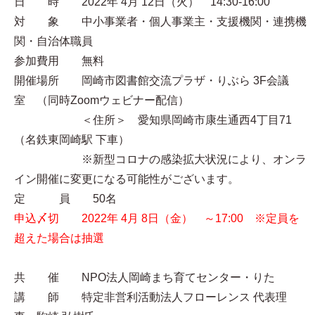
日 時 2022年 4月 12日（火） 14:30-16:00
対 象 中小事業者・個人事業主・支援機関・連携機
関・自治体職員
参加費用 無料
開催場所 岡崎市図書館交流プラザ・りぶら 3F会議
室 （同時Zoomウェビナー配信）
＜住所＞ 愛知県岡崎市康生通西4丁目71
（名鉄東岡崎駅 下車）
※新型コロナの感染拡大状況により、オンラ
イン開催に変更になる可能性がございます。
定 員 50名
申込〆切 2022年 4月 8日（金） ～17:00 ※定員を
超えた場合は抽選
共 催 NPO法人岡崎まち育てセンター・りた
講 師 特定非営利活動法人フローレンス 代表理