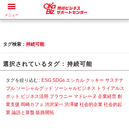
メニュー
タグ検索：
持続可能
選択されているタグ :
持続可能
タグを絞り込む :
ESG
SDGs
エシカル
クッキー
サステナ
ブル
ソーシャルグッド
ソーシャルビジネス
トライアルス
ポット
ビジネス活用
ブラウニー
マドレーヌ
企業経営
創
業支援
岡崎カフェ
渋沢栄一
渋澤健
社会的企業
社会的起
業
論語と算盤
販路開拓