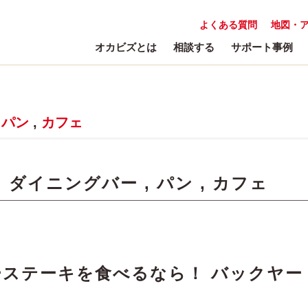
よくある質問
地図・
オカビズとは
相談する
サポート事例
,
パン
,
カフェ
:
ダイニングバー
,
パン
,
カフェ
ステーキを食べるなら！ バックヤー