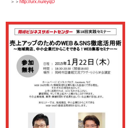
＞＞
http://urx.nu/eyqD