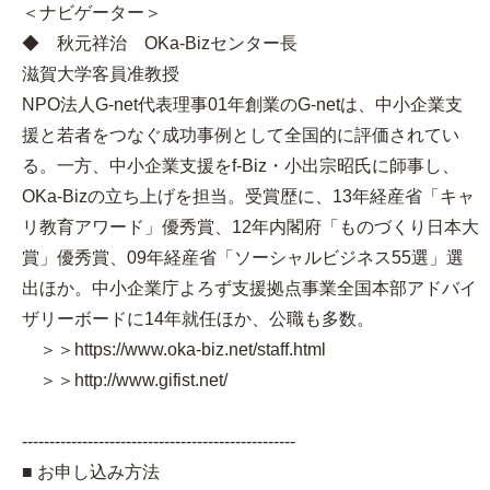
＜ナビゲーター＞
◆ 秋元祥治 OKa-Bizセンター長
滋賀大学客員准教授
NPO法人G-net代表理事 01年創業のG-netは、中小企業支
援と若者をつなぐ成功事例として全国的に評価されてい
る。一方、中小企業支援をf-Biz・小出宗昭氏に師事し、
OKa-Bizの立ち上げを担当。受賞歴に、13年経産省「キャ
リ教育アワード」優秀賞、12年内閣府「ものづくり日本大
賞」優秀賞、09年経産省「ソーシャルビジネス55選」選
出ほか。中小企業庁よろず支援拠点事業全国本部アドバイ
ザリーボードに14年就任ほか、公職も多数。
＞＞https://www.oka-biz.net/staff.html
＞＞http://www.gifist.net/
--------------------------------------------------
■ お申し込み方法