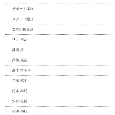
サポート体制
スタッフ紹介
女性応援企画
秋元 祥治
髙嶋 舞
高橋 康友
髙木 富美子
江藤 麻由
鈴木 孝明
水野 桂輔
稲波 伸行