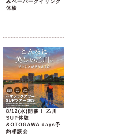
みペーパークイリング
体験
8/12(水)開催！ 乙川
SUP体験
&OTOGAWA days予
約相談会