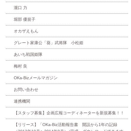
瀧口 力
堀部 優規子
オカザえもん
グレート家康公「葵」武将隊 小松姫
あいち戦国姫隊
梅村 良
OKa-Bizメールマガジン
お問い合わせ
連携機関
【スタッフ募集】企画広報コーディネーターを新規募集！！
【リリース】「OKa-Biz活動報告書 開設から1年の記録