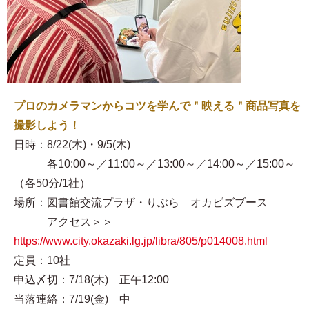
プロのカメラマンからコツを学んで＂映える＂商品写真を
撮影しよう！
日時：8/22(木)・9/5(木)
各10:00～／11:00～／13:00～／14:00～／15:00～
（各50分/1社）
場所：図書館交流プラザ・りぶら オカビズブース
アクセス＞＞
https://www.city.okazaki.lg.jp/libra/805/p014008.html
定員：10社
申込〆切：7/18(木) 正午12:00
当落連絡：7/19(金) 中