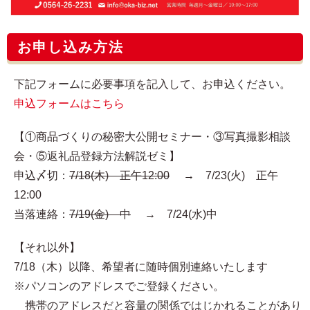
お申し込み方法
下記フォームに必要事項を記入して、お申込ください。
申込フォームはこちら
【①商品づくりの秘密大公開セミナー・③写真撮影相談
会・⑤返礼品登録方法解説ゼミ】
申込〆切：
7/18(木) 正午12:00
→ 7/23(火) 正午
12:00
当落連絡：
7/19(金) 中
→ 7/24(水)中
【それ以外】
7/18（木）以降、希望者に随時個別連絡いたします
※パソコンのアドレスでご登録ください。
携帯のアドレスだと容量の関係ではじかれることがあり