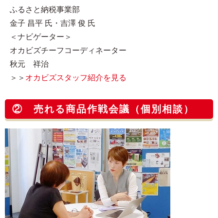
ふるさと納税事業部
金子 昌平 氏・吉澤 俊 氏
＜ナビゲーター＞
オカビズチーフコーディネーター
秋元 祥治
＞＞
オカビズスタッフ紹介を見る
② 売れる商品作戦会議（個別相談）