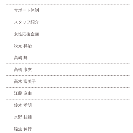
サポート体制
スタッフ紹介
女性応援企画
秋元 祥治
髙嶋 舞
高橋 康友
髙木 富美子
江藤 麻由
鈴木 孝明
水野 桂輔
稲波 伸行