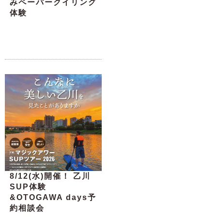
みペーパークイリング
体験
8/12(水)開催！ 乙川
SUP体験
&OTOGAWA days予
約相談会