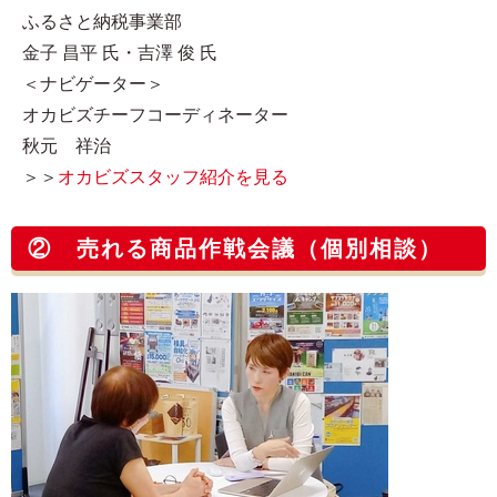
ふるさと納税事業部
金子 昌平 氏・吉澤 俊 氏
＜ナビゲーター＞
オカビズチーフコーディネーター
秋元 祥治
＞＞
オカビズスタッフ紹介を見る
② 売れる商品作戦会議（個別相談）