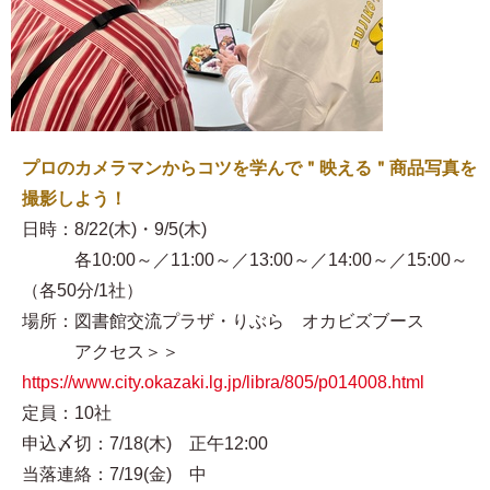
プロのカメラマンからコツを学んで＂映える＂商品写真を
撮影しよう！
日時：8/22(木)・9/5(木)
各10:00～／11:00～／13:00～／14:00～／15:00～
（各50分/1社）
場所：図書館交流プラザ・りぶら オカビズブース
アクセス＞＞
https://www.city.okazaki.lg.jp/libra/805/p014008.html
定員：10社
申込〆切：7/18(木) 正午12:00
当落連絡：7/19(金) 中