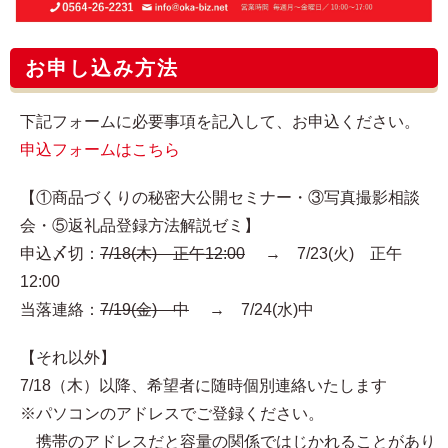
お申し込み方法
下記フォームに必要事項を記入して、お申込ください。
申込フォームはこちら
【①商品づくりの秘密大公開セミナー・③写真撮影相談
会・⑤返礼品登録方法解説ゼミ】
申込〆切：
7/18(木) 正午12:00
→ 7/23(火) 正午
12:00
当落連絡：
7/19(金) 中
→ 7/24(水)中
【それ以外】
7/18（木）以降、希望者に随時個別連絡いたします
※パソコンのアドレスでご登録ください。
携帯のアドレスだと容量の関係ではじかれることがあり