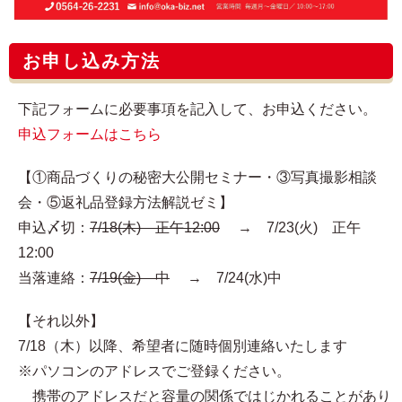
お申し込み方法
下記フォームに必要事項を記入して、お申込ください。
申込フォームはこちら
【①商品づくりの秘密大公開セミナー・③写真撮影相談
会・⑤返礼品登録方法解説ゼミ】
申込〆切：
7/18(木) 正午12:00
→ 7/23(火) 正午
12:00
当落連絡：
7/19(金) 中
→ 7/24(水)中
【それ以外】
7/18（木）以降、希望者に随時個別連絡いたします
※パソコンのアドレスでご登録ください。
携帯のアドレスだと容量の関係ではじかれることがあり