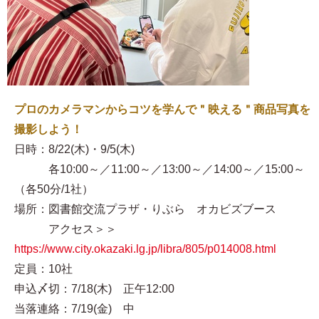
プロのカメラマンからコツを学んで＂映える＂商品写真を
撮影しよう！
日時：8/22(木)・9/5(木)
各10:00～／11:00～／13:00～／14:00～／15:00～
（各50分/1社）
場所：図書館交流プラザ・りぶら オカビズブース
アクセス＞＞
https://www.city.okazaki.lg.jp/libra/805/p014008.html
定員：10社
申込〆切：7/18(木) 正午12:00
当落連絡：7/19(金) 中