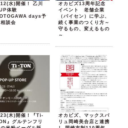
/12(水)開催！ 乙川
オカビズ13周年記念
UP体験
イベント 老舗企業
OTOGAWA days予
（パイセン）に学ぶ、
約相談会
続く事業のつくり方～
守るもの、変えるもの
～
/23(木)開催！『Ti-
オカビズ、マックスバ
TON』グルテンフリ
リュ岡崎美合店と連携
ーの米粉ベーグル販
し 岡崎市制110周年