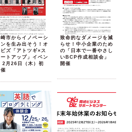
岡崎市からイノベーシ
致命的なダメージを減
ョンを生み出そう！オ
らせ！中小企業のため
カビズ「アトツギ×ス
の「日本で一番やさし
タートアップ」イベン
いBCP作成相談会」
 2月26日（木）初
開催
開催