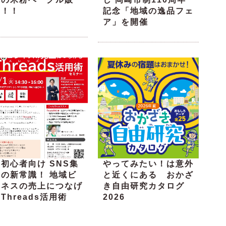
売！！
記念「地域の逸品フェ
ア」を開催
初心者向け SNS集
やってみたい！は意外
客の新常識！ 地域ビ
と近くにある おかざ
ジネスの売上につなげ
き自由研究カタログ
Threads活用術
2026