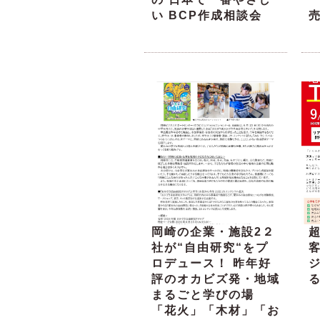
い BCP作成相談会
岡崎の企業・施設2２
超
社が“自由研究“をプ
ロデュース！ 昨年好
評のオカビズ発・地域
る
まるごと学びの場
「花火」「木材」「お