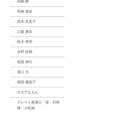
髙嶋 舞
高橋 康友
髙木 富美子
江藤 麻由
鈴木 孝明
水野 桂輔
稲波 伸行
瀧口 力
堀部 優規子
オカザえもん
グレート家康公「葵」武将
隊 小松姫