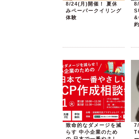
8/24(月)開催！ 夏休
8
みペーパークイリング
S
体験
&
致命的なダメージを減
7
らす 中小企業のため
の 日本で一番やさし