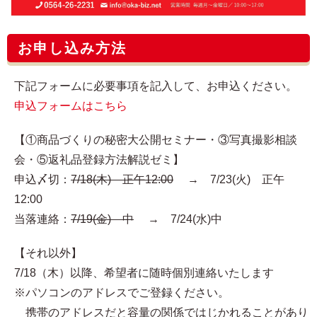
お申し込み方法
下記フォームに必要事項を記入して、お申込ください。
申込フォームはこちら
【①商品づくりの秘密大公開セミナー・③写真撮影相談
会・⑤返礼品登録方法解説ゼミ】
申込〆切：
7/18(木) 正午12:00
→ 7/23(火) 正午
12:00
当落連絡：
7/19(金) 中
→ 7/24(水)中
【それ以外】
7/18（木）以降、希望者に随時個別連絡いたします
※パソコンのアドレスでご登録ください。
携帯のアドレスだと容量の関係ではじかれることがあり