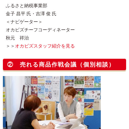
ふるさと納税事業部
金子 昌平 氏・吉澤 俊 氏
＜ナビゲーター＞
オカビズチーフコーディネーター
秋元 祥治
＞＞
オカビズスタッフ紹介を見る
② 売れる商品作戦会議（個別相談）