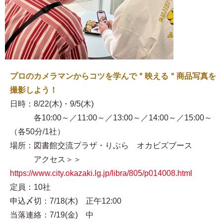
プロのカメラマンからコツを学んで＂映える＂商品写真を
撮影しよう！
日時：8/22(木)・9/5(木)
各10:00～／11:00～／13:00～／14:00～／15:00～
（各50分/1社）
場所：図書館交流プラザ・りぶら オカビズブース
アクセス＞＞
https://www.city.okazaki.lg.jp/libra/805/p014008.html
定員：10社
申込〆切：7/18(木) 正午12:00
当落連絡：7/19(金) 中