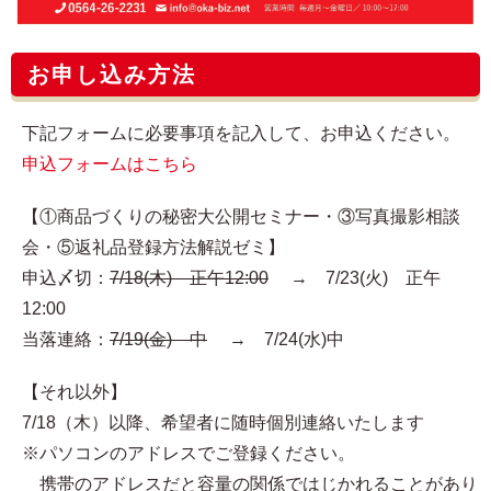
お申し込み方法
下記フォームに必要事項を記入して、お申込ください。
申込フォームはこちら
【①商品づくりの秘密大公開セミナー・③写真撮影相談
会・⑤返礼品登録方法解説ゼミ】
申込〆切：
7/18(木) 正午12:00
→ 7/23(火) 正午
12:00
当落連絡：
7/19(金) 中
→ 7/24(水)中
【それ以外】
7/18（木）以降、希望者に随時個別連絡いたします
※パソコンのアドレスでご登録ください。
携帯のアドレスだと容量の関係ではじかれることがあり