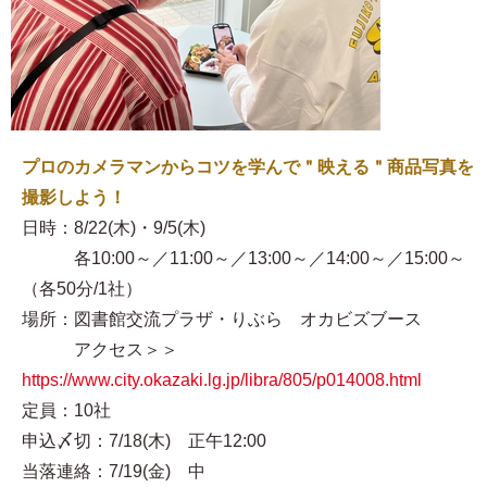
プロのカメラマンからコツを学んで＂映える＂商品写真を
撮影しよう！
日時：8/22(木)・9/5(木)
各10:00～／11:00～／13:00～／14:00～／15:00～
（各50分/1社）
場所：図書館交流プラザ・りぶら オカビズブース
アクセス＞＞
https://www.city.okazaki.lg.jp/libra/805/p014008.html
定員：10社
申込〆切：7/18(木) 正午12:00
当落連絡：7/19(金) 中