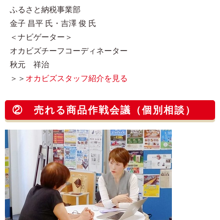
ふるさと納税事業部
金子 昌平 氏・吉澤 俊 氏
＜ナビゲーター＞
オカビズチーフコーディネーター
秋元 祥治
＞＞
オカビズスタッフ紹介を見る
② 売れる商品作戦会議（個別相談）