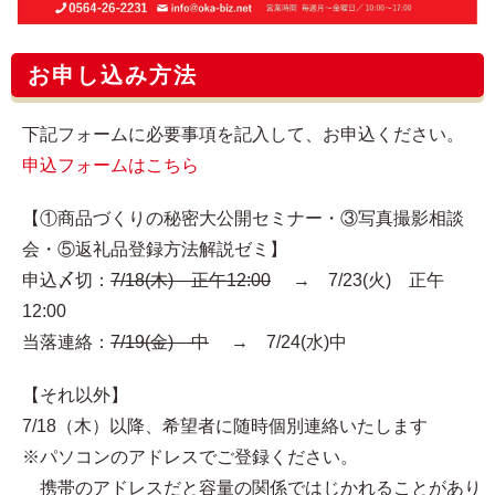
お申し込み方法
下記フォームに必要事項を記入して、お申込ください。
申込フォームはこちら
【①商品づくりの秘密大公開セミナー・③写真撮影相談
会・⑤返礼品登録方法解説ゼミ】
申込〆切：
7/18(木) 正午12:00
→ 7/23(火) 正午
12:00
当落連絡：
7/19(金) 中
→ 7/24(水)中
【それ以外】
7/18（木）以降、希望者に随時個別連絡いたします
※パソコンのアドレスでご登録ください。
携帯のアドレスだと容量の関係ではじかれることがあり