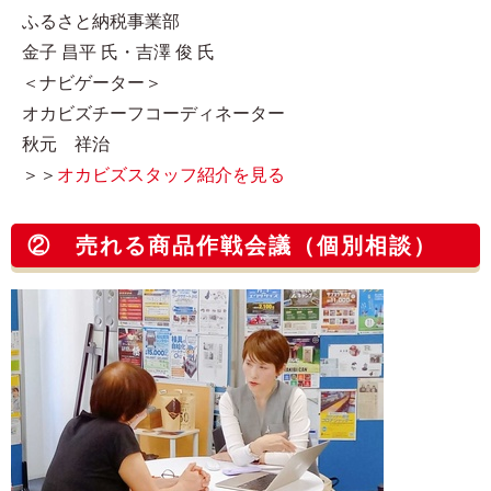
ふるさと納税事業部
金子 昌平 氏・吉澤 俊 氏
＜ナビゲーター＞
オカビズチーフコーディネーター
秋元 祥治
＞＞
オカビズスタッフ紹介を見る
② 売れる商品作戦会議（個別相談）