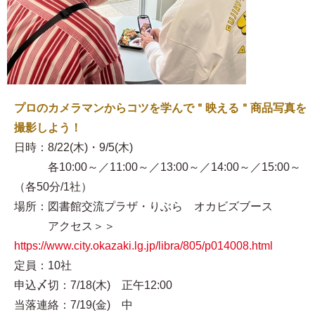
プロのカメラマンからコツを学んで＂映える＂商品写真を
撮影しよう！
日時：8/22(木)・9/5(木)
各10:00～／11:00～／13:00～／14:00～／15:00～
（各50分/1社）
場所：図書館交流プラザ・りぶら オカビズブース
アクセス＞＞
https://www.city.okazaki.lg.jp/libra/805/p014008.html
定員：10社
申込〆切：7/18(木) 正午12:00
当落連絡：7/19(金) 中