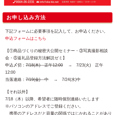
お申し込み方法
下記フォームに必要事項を記入して、お申込ください。
申込フォームはこちら
【①商品づくりの秘密大公開セミナー・③写真撮影相談
会・⑤返礼品登録方法解説ゼミ】
申込〆切：
7/18(木) 正午12:00
→ 7/23(火) 正午
12:00
当落連絡：
7/19(金) 中
→ 7/24(水)中
【それ以外】
7/18（木）以降、希望者に随時個別連絡いたします
※パソコンのアドレスでご登録ください。
携帯のアドレスだと容量の関係ではじかれることがあり