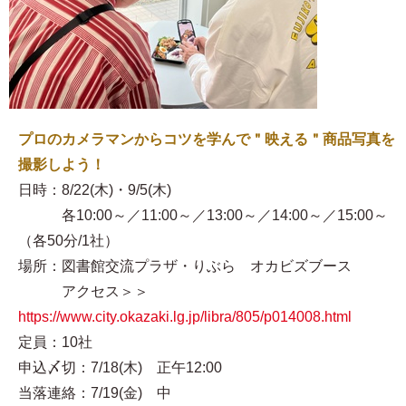
プロのカメラマンからコツを学んで＂映える＂商品写真を
撮影しよう！
日時：8/22(木)・9/5(木)
各10:00～／11:00～／13:00～／14:00～／15:00～
（各50分/1社）
場所：図書館交流プラザ・りぶら オカビズブース
アクセス＞＞
https://www.city.okazaki.lg.jp/libra/805/p014008.html
定員：10社
申込〆切：7/18(木) 正午12:00
当落連絡：7/19(金) 中