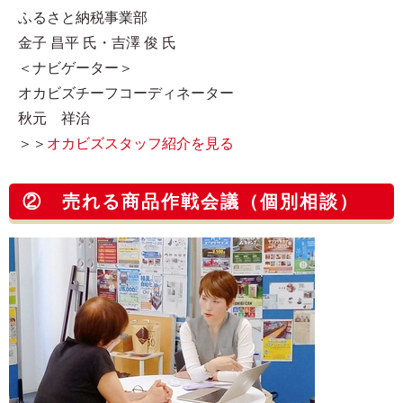
ふるさと納税事業部
金子 昌平 氏・吉澤 俊 氏
＜ナビゲーター＞
オカビズチーフコーディネーター
秋元 祥治
＞＞
オカビズスタッフ紹介を見る
② 売れる商品作戦会議（個別相談）