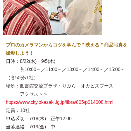
プロのカメラマンからコツを学んで＂映える＂商品写真を
撮影しよう！
日時：8/22(木)・9/5(木)
各10:00～／11:00～／13:00～／14:00～／15:00～
（各50分/1社）
場所：図書館交流プラザ・りぶら オカビズブース
アクセス＞＞
https://www.city.okazaki.lg.jp/libra/805/p014008.html
定員：10社
申込〆切：7/18(木) 正午12:00
当落連絡：7/19(金) 中