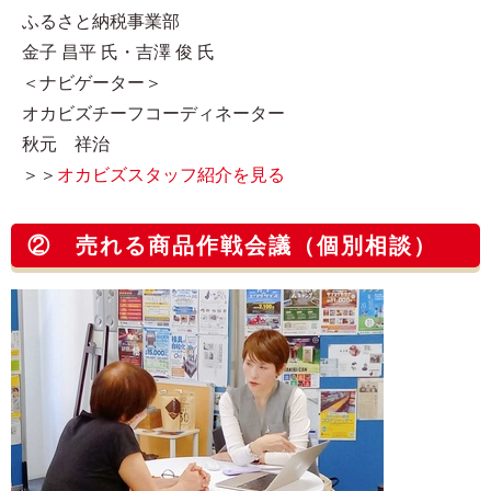
ふるさと納税事業部
金子 昌平 氏・吉澤 俊 氏
＜ナビゲーター＞
オカビズチーフコーディネーター
秋元 祥治
＞＞
オカビズスタッフ紹介を見る
② 売れる商品作戦会議（個別相談）