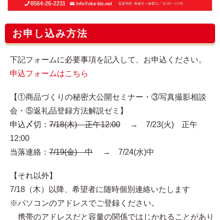
お申し込み方法
下記フォームに必要事項を記入して、お申込ください。
申込フォームはこちら
【①商品づくりの秘密大公開セミナー・③写真撮影相談
会・⑤返礼品登録方法解説ゼミ】
申込〆切：
7/18(木) 正午12:00
→ 7/23(火) 正午
12:00
当落連絡：
7/19(金) 中
→ 7/24(水)中
【それ以外】
7/18（木）以降、希望者に随時個別連絡いたします
※パソコンのアドレスでご登録ください。
携帯のアドレスだと容量の関係ではじかれることがあり