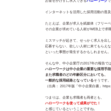
お金をかけずに求人できる
ハローワーク
で
インターネットを活用した採用活動の普及
たとえば、企業が求人を紙媒体（フリーペ
その企業が求めている人材がWEB上で求
ミスマッチが起きて、せっかく求人を出し
応募すらない、欲しい人材に来てもらえな
といった事態が発生するかもしれません。
そんな中、中小企業庁の2017年の報告で
ハローワークは中小企業の重要な採用手段
また求職者のどの年齢区分においても、
一般的な採用経路となっている
そうです。
（出典： 2017年版「中小企業白書」https://www.ch
つまりは、企業も求職者も両者とも、
ハローワークを使って成果がでた！
と感じているということですね。