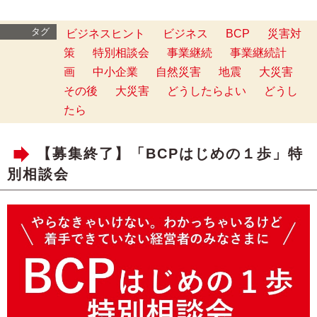
タグ
ビジネスヒント
ビジネス
BCP
災害対
策
特別相談会
事業継続
事業継続計
画
中小企業
自然災害
地震
大災害
その後
大災害
どうしたらよい
どうし
たら
【募集終了】「BCPはじめの１歩」特
別相談会