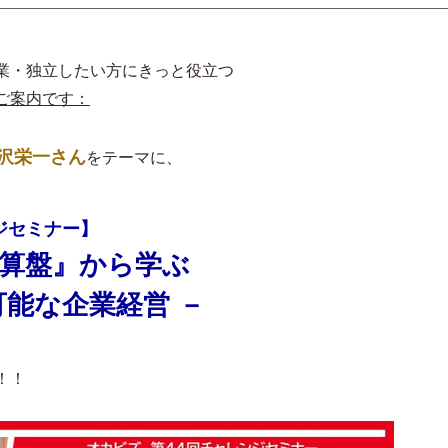
業・独立したい方にきっと役立つ
ご案内です：
沢栄一さん
をテーマに、
ジセミナー】
と算盤』から学ぶ
可能な企業経営 －
！！