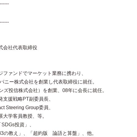
------
------
式会社代表取締役
ジファンドでマーケット業務に携わり、
ンパニー株式会社を創業し代表取締役に就任。
ンズ投信株式会社）を創業、08年に会長に就任。
発支援戦略PT副委員長、
Steering Group委員、
蹊大学客員教授、等。
SDGs投資」、
33の教え」、「超約版 論語と算盤」、他。