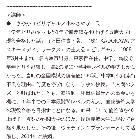
-------------------------------------------------------
＜講師＞
◆ さやか（ビリギャル／小林さやか）氏
『学年ビリのギャルが1年で偏差値を40上げて慶應大学に
現役合格した話』（坪田信貴・著、（株）KADOKAWA ア
スキーメディアワークス）の主人公＝ビリギャル。1988
年3月生まれ、名古屋市出身、東京都在住。中学、高校で
学年ビリを経験し、高2の夏に小学4年レベルの学力しかな
かった。当時の全国模試の偏差値は30弱。中学時代は素行
不良を理由に何度も停学になり、学校の校長に「人間のク
ズ」と呼ばれたことも。塾講師 坪田信貴氏との出会いを
機に、１年半での日本最難関レベルの私大、慶應義塾大学
の現役合格を目指すことになる。結果、1年で偏差値を40
上げて、複数の難関大学のほか、慶應義塾大学に現役で合
格を果たした。その後、ウェディングプランナーとして活
躍し、2014年に結婚。