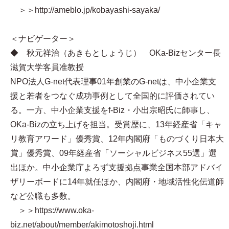
＞＞http://ameblo.jp/kobayashi-sayaka/
＜ナビゲーター＞
◆ 秋元祥治（あきもとしょうじ） OKa-Bizセンター長
滋賀大学客員准教授
NPO法人G-net代表理事01年創業のG-netは、中小企業支
援と若者をつなぐ成功事例として全国的に評価されてい
る。一方、中小企業支援をf-Biz・小出宗昭氏に師事し、
OKa-Bizの立ち上げを担当。受賞歴に、13年経産省「キャ
リ教育アワード」優秀賞、12年内閣府「ものづくり日本大
賞」優秀賞、09年経産省「ソーシャルビジネス55選」選
出ほか。中小企業庁よろず支援拠点事業全国本部アドバイ
ザリーボードに14年就任ほか、内閣府・地域活性化伝道師
など公職も多数。
＞＞https://www.oka-
biz.net/about/member/akimotoshoji.html