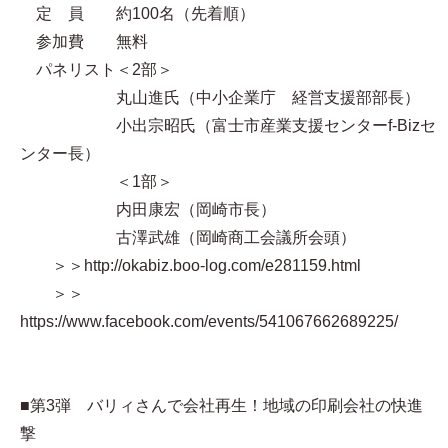
定 員 約100名（先着順）
参加費 無料
パネリスト＜2部＞
丸山進氏（中小企業庁 経営支援部部長）
小出宗昭氏（富士市産業支援センターf-Bizセ
ンター長）
＜1部＞
内田康宏（岡崎市長）
古澤武雄（岡崎商工会議所会頭）
＞＞http://okabiz.boo-log.com/e281159.html
＞＞
https://www.facebook.com/events/541067662689225/
■第3弾 バリィさんで会社再生！地域の印刷会社の快進
撃