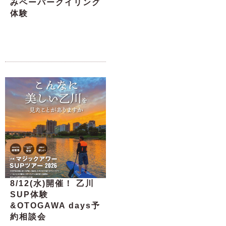
みペーパークイリング
体験
8/12(水)開催！ 乙川
SUP体験
&OTOGAWA days予
約相談会