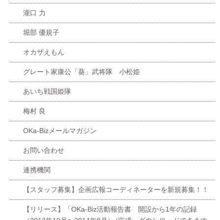
瀧口 力
堀部 優規子
オカザえもん
グレート家康公「葵」武将隊 小松姫
あいち戦国姫隊
梅村 良
OKa-Bizメールマガジン
お問い合わせ
連携機関
【スタッフ募集】企画広報コーディネーターを新規募集！！
【リリース】「OKa-Biz活動報告書 開設から1年の記録