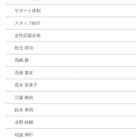
サポート体制
スタッフ紹介
女性応援企画
秋元 祥治
髙嶋 舞
高橋 康友
髙木 富美子
江藤 麻由
鈴木 孝明
水野 桂輔
稲波 伸行