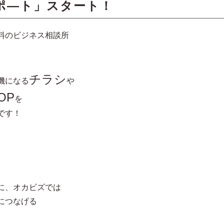
ポ―ト」スタート！
料のビジネス相談所
チラシ
機になる
や
OP
を
です！
に、オカビズでは
につなげる