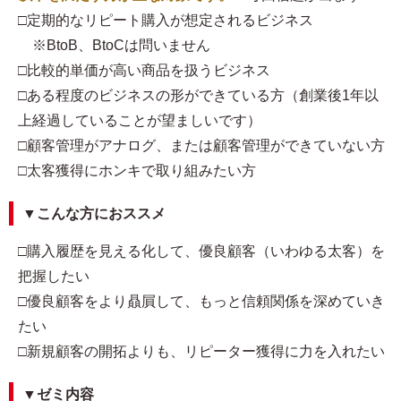
□定期的なリピート購入が想定されるビジネス
※BtoB、BtoCは問いません
□比較的単価が高い商品を扱うビジネス
□ある程度のビジネスの形ができている方（創業後1年以
上経過していることが望ましいです）
□顧客管理がアナログ、または顧客管理ができていない方
□太客獲得にホンキで取り組みたい方
▼こんな方におススメ
□購入履歴を見える化して、優良顧客（いわゆる太客）を
把握したい
□優良顧客をより贔屓して、もっと信頼関係を深めていき
たい
□新規顧客の開拓よりも、リピーター獲得に力を入れたい
▼ゼミ内容