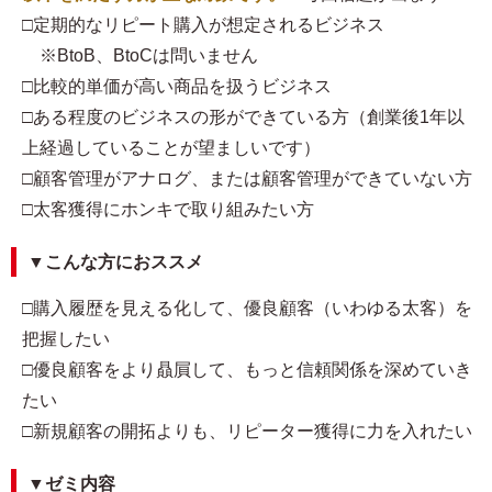
□定期的なリピート購入が想定されるビジネス
※BtoB、BtoCは問いません
□比較的単価が高い商品を扱うビジネス
□ある程度のビジネスの形ができている方（創業後1年以
上経過していることが望ましいです）
□顧客管理がアナログ、または顧客管理ができていない方
□太客獲得にホンキで取り組みたい方
▼こんな方におススメ
□購入履歴を見える化して、優良顧客（いわゆる太客）を
把握したい
□優良顧客をより贔屓して、もっと信頼関係を深めていき
たい
□新規顧客の開拓よりも、リピーター獲得に力を入れたい
▼ゼミ内容