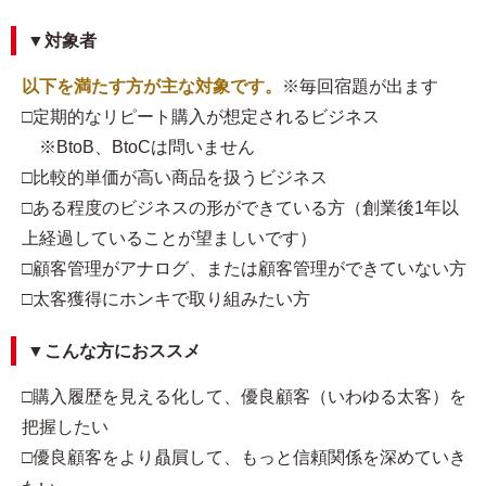
▼対象者
以下を満たす方が主な対象です。
※毎回宿題が出ます
□定期的なリピート購入が想定されるビジネス
※BtoB、BtoCは問いません
□比較的単価が高い商品を扱うビジネス
□ある程度のビジネスの形ができている方（創業後1年以
上経過していることが望ましいです）
□顧客管理がアナログ、または顧客管理ができていない方
□太客獲得にホンキで取り組みたい方
▼こんな方におススメ
□購入履歴を見える化して、優良顧客（いわゆる太客）を
把握したい
□優良顧客をより贔屓して、もっと信頼関係を深めていき