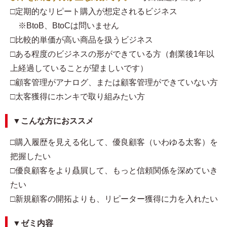
□定期的なリピート購入が想定されるビジネス
※BtoB、BtoCは問いません
□比較的単価が高い商品を扱うビジネス
□ある程度のビジネスの形ができている方（創業後1年以
上経過していることが望ましいです）
□顧客管理がアナログ、または顧客管理ができていない方
□太客獲得にホンキで取り組みたい方
▼こんな方におススメ
□購入履歴を見える化して、優良顧客（いわゆる太客）を
把握したい
□優良顧客をより贔屓して、もっと信頼関係を深めていき
たい
□新規顧客の開拓よりも、リピーター獲得に力を入れたい
▼ゼミ内容