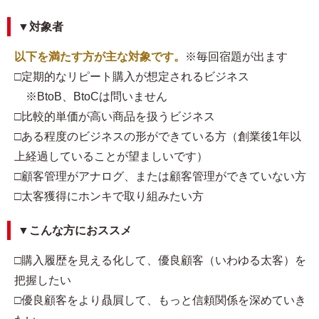
▼対象者
以下を満たす方が主な対象です。
※毎回宿題が出ます
□定期的なリピート購入が想定されるビジネス
※BtoB、BtoCは問いません
□比較的単価が高い商品を扱うビジネス
□ある程度のビジネスの形ができている方（創業後1年以
上経過していることが望ましいです）
□顧客管理がアナログ、または顧客管理ができていない方
□太客獲得にホンキで取り組みたい方
▼こんな方におススメ
□購入履歴を見える化して、優良顧客（いわゆる太客）を
把握したい
□優良顧客をより贔屓して、もっと信頼関係を深めていき