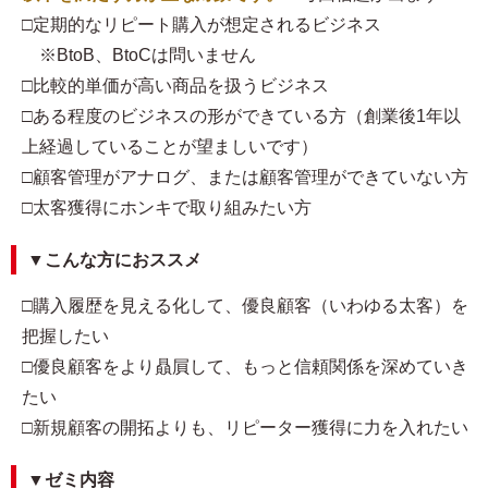
□定期的なリピート購入が想定されるビジネス
※BtoB、BtoCは問いません
□比較的単価が高い商品を扱うビジネス
□ある程度のビジネスの形ができている方（創業後1年以
上経過していることが望ましいです）
□顧客管理がアナログ、または顧客管理ができていない方
□太客獲得にホンキで取り組みたい方
▼こんな方におススメ
□購入履歴を見える化して、優良顧客（いわゆる太客）を
把握したい
□優良顧客をより贔屓して、もっと信頼関係を深めていき
たい
□新規顧客の開拓よりも、リピーター獲得に力を入れたい
▼ゼミ内容